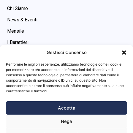
Chi Siamo
News & Eventi
Mensile
I Barattieri
Gestisci Consenso
Contatti
Contatti
Per fornire le migliori esperienze, utilizziamo tecnologie come i cookie
asgs@omniway.sm
per memorizzare e/o accedere alle informazioni del dispositivo. Il
consenso a queste tecnologie ci permetterà di elaborare dati come il
Piazza M. Tini, 7 - 47891 -
comportamento di navigazione o ID unici su questo sito. Non
Dogana (RSM)
acconsentire o ritirare il consenso può influire negativamente su alcune
Info sito
caratteristiche e funzioni.
Privacy Policy
Accetta
Cookie Policy
Nega