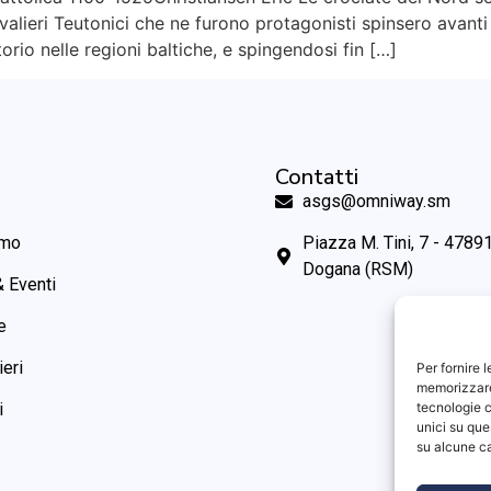
ieri Teutonici che ne furono protagonisti spinsero avanti 
orio nelle regioni baltiche, e spingendosi fin […]
Contatti
asgs@omniway.sm
amo
Piazza M. Tini, 7 - 47891
Dogana (RSM)
 Eventi
e
ieri
Per fornire 
memorizzare 
i
tecnologie c
unici su que
su alcune ca