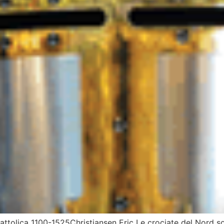
a cattolica 1100-1525Christiansen Eric Le crociate del Nord s