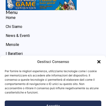
Menu
Home
Chi Siamo
News & Eventi
Mensile
I Barattieri
Gestisci Consenso
Contatti
Contatti
Per fornire le migliori esperienze, utilizziamo tecnologie come i cookie
asgs@omniway.sm
per memorizzare e/o accedere alle informazioni del dispositivo. Il
consenso a queste tecnologie ci permetterà di elaborare dati come il
Piazza M. Tini, 7 - 47891 -
comportamento di navigazione o ID unici su questo sito. Non
Dogana (RSM)
acconsentire o ritirare il consenso può influire negativamente su alcune
Info sito
caratteristiche e funzioni.
Privacy Policy
Accetta