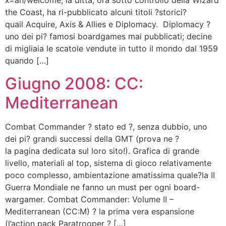
x=ah/welcome, la ditta, ora sotto controllo della Wizard
the Coast, ha ri-pubblicato alcuni titoli ?storici?
quail Acquire, Axis & Allies e Diplomacy. Diplomacy ?
uno dei pi? famosi boardgames mai pubblicati; decine
di migliaia le scatole vendute in tutto il mondo dal 1959
quando […]
Giugno 2008: CC:
Mediterranean
Combat Commander ? stato ed ?, senza dubbio, uno
dei pi? grandi successi della GMT (prova ne ?
la pagina dedicata sul loro sito!). Grafica di grande
livello, materiali al top, sistema di gioco relativamente
poco complesso, ambientazione amatissima quale?la II
Guerra Mondiale ne fanno un must per ogni board-
wargamer. Combat Commander: Volume II –
Mediterranean (CC:M) ? la prima vera espansione
(l’action pack Paratrooper ? […]