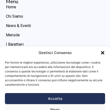
Menu
Home
Chi Siamo
News & Eventi
Mensile
I Barattieri
Gestisci Consenso
Contatti
Contatti
Per fornire le migliori esperienze, utilizziamo tecnologie come i cookie
asgs@omniway.sm
per memorizzare e/o accedere alle informazioni del dispositivo. Il
consenso a queste tecnologie ci permetterà di elaborare dati come il
Piazza M. Tini, 7 - 47891 -
comportamento di navigazione o ID unici su questo sito. Non
Dogana (RSM)
acconsentire o ritirare il consenso può influire negativamente su alcune
Info sito
caratteristiche e funzioni.
Privacy Policy
Accetta
Cookie Policy
Nega