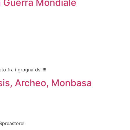
a Guerra Mondiale
nato fra i grognards!!!!!
is, Archeo, Monbasa
a Spreastore!