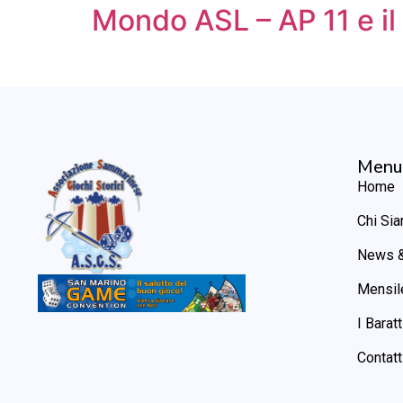
Mondo ASL – AP 11 e il
Menu
Home
Chi Si
News &
Mensil
I Baratt
Contatt