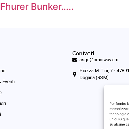
 Fhurer Bunker…..
Contatti
asgs@omniway.sm
amo
Piazza M. Tini, 7 - 47891
Dogana (RSM)
 Eventi
e
ieri
Per fornire 
memorizzare 
tecnologie c
i
unici su que
su alcune ca