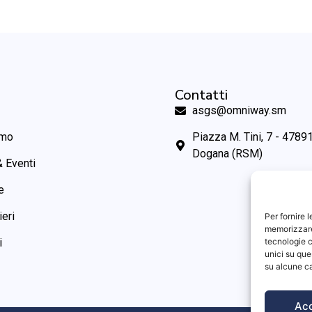
Contatti
asgs@omniway.sm
amo
Piazza M. Tini, 7 - 47891
Dogana (RSM)
 Eventi
e
ieri
Per fornire 
memorizzare 
tecnologie c
i
unici su que
su alcune ca
Ac