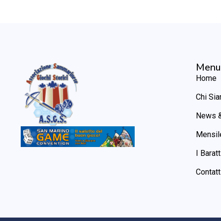
Menu
Home
Chi Si
News &
Mensil
I Baratt
Contatt