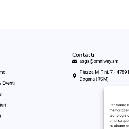
Contatti
asgs@omniway.sm
amo
Piazza M. Tini, 7 - 47891
Dogana (RSM)
 Eventi
e
ieri
Per fornire 
memorizzare 
tecnologie c
i
unici su que
su alcune ca