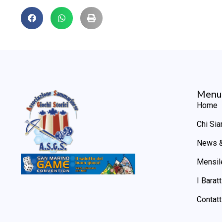
Menu
Home
Chi Si
News &
Mensil
I Baratt
Contatt