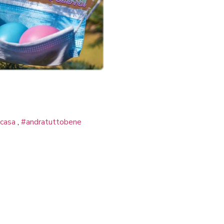
acasa
,
#andratuttobene