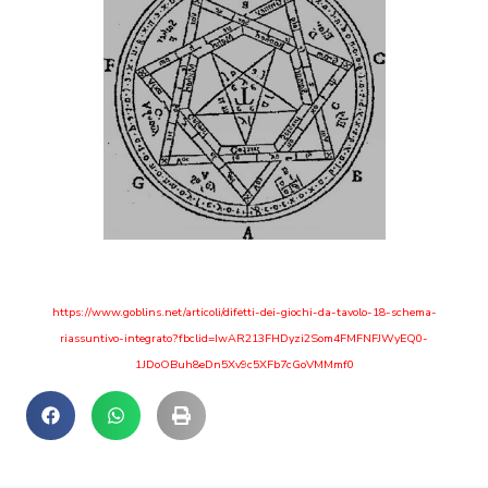
https://www.goblins.net/articoli/difetti-dei-giochi-da-tavolo-18-schema-
riassuntivo-integrato?fbclid=IwAR213FHDyzi2Som4FMFNFJWyEQ0-
1JDoOBuh8eDn5Xv9c5XFb7cGoVMMmf0