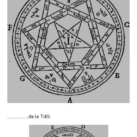
……………….da la TdG: