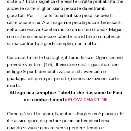
sulle 52 totali; significa che esiste un’alta probabilità che
anche le carte migliori siano pescate da entrambi i
giocatori. Poi…….., la fortuna ha il suo peso; se peschi
carte buone in un’Ala, magari ne peschi poco interessanti
nella successiva. Cambia molto da un tiro di dadi? Magari
con sistemi complessi e tabelle altrettanto complesse,
si, ma confronto a giochi semplici, non molto.
Concluse tutte le battaglie, il turno finisce. Ogni scenario
prevede vari turni (4/6). Il vincitore sarà il giocatore che
infligge 9 punti demoralizzazione all’avversario o
guadagna più punti per perdite, demoralizzazione, carte
mischia.
Allego una semplice Tabella che riassume le Fasi
dei combattimenti:
FLOW CHART NE
Come già scritto sopra, Napolon’s Eagles mi è piaciuto. E’
il classico gioco da portare per incontri/raduni brevi
quando si vuole giocare senza perdere tempo e