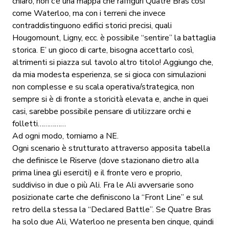
chiaro, non c’è una mappa che raffiguri Quatre Bras così
come Waterloo, ma con i terreni che invece
contraddistinguono edifici storici precisi, quali
Hougomount, Ligny, ecc. è possibile “sentire” la battaglia
storica. E’ un gioco di carte, bisogna accettarlo così,
altrimenti si piazza sul tavolo altro titolo! Aggiungo che,
da mia modesta esperienza, se si gioca con simulazioni
non complesse e su scala operativa/strategica, non
sempre si è di fronte a storicità elevata e, anche in quei
casi, sarebbe possibile pensare di utilizzare orchi e
folletti……………
Ad ogni modo, torniamo a NE.
Ogni scenario è strutturato attraverso apposita tabella
che definisce le Riserve (dove stazionano dietro alla
prima linea gli eserciti) e il fronte vero e proprio,
suddiviso in due o più Ali. Fra le Ali avversarie sono
posizionate carte che definiscono la “Front Line” e sul
retro della stessa la “Declared Battle”. Se Quatre Bras
ha solo due Ali, Waterloo ne presenta ben cinque, quindi