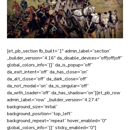
[et_pb_section fb_built=”1″ admin_label=”section”
_builder_version=”4.16″ da_disable_devices=”off|off|off”
global_colors_info=”{}” da_is_popup=”off”
da_exit_intent=”off” da_has_close=”on”
da_alt_close=”off” da_dark_close=”off”
da_not_modal=”on” da_is_singular=”off”
da_with_loader=”off” da_has_shadow=”on”][et_pb_row
admin_label=”row” _builder_version=”4.27.4″
background_size=”initial”
background_position=”top_left”
background_repeat=”repeat” hover_enabled=”0″
global_colors_info=”{}” sticky_enabled=”0″]