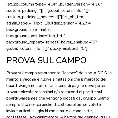
[et_pb_column type=”4_4″ _builder_version=”4.16″
custom_padding=”|||” global_colors_info=”{}”
custom_padding__hover=”|||”][et_pb_text
admin_label=”Text” _builder_version=”4.27.4″
background_size=”initial”
background_position=”top_left”
background_repeat=”repeat” hover_enabled=”0″
global_colors_info=”{}” sticky_enabled=”0″]
PROVA SUL CAMPO
Prova sul campo rappresenta “la voce” dei soci A.S.G.S. in
merito a vecchie e nuove simulazioni che il mercato dei
board-wargames offre. Una serie di pagine dove poter
trovare piccole recensioni e/o resoconti di partite sui
board-wargames che vengono giocati dal gruppo. Siamo
sempre alla ricerca anche di collaboratori; se volete
inviare articoli su giochi che amate e conoscete,
contattate l’Amministratore. A partire dal gennaio 2018