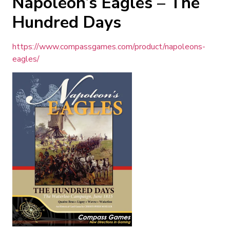
Napoleon’s Eagles – The
Hundred Days
https://www.compassgames.com/product/napoleons-
eagles/