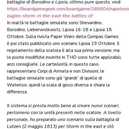
battaglie di Borodino e Lipsia, ottimo pure questo, vedi
https://boardgamegeek.com/boardgame/286804/napoleon
eagles-storm-in-the-east-the-battles-of
In realtà le battaglie simulate sono Shevardino,
Borodino, Lieberwolkwotz, Lipsia 16-18 e Lipsia 18
Ottobre. Sulla rivista Paper Wars della Compas Games
è poi stato pubblicato uno scenario Lipsia 19 Ottobre. Il
regolamento della scatola è alla sua prima versione, ma
le poche modifiche inserite in THD sono tutte applicabili,
anzi consigliate. Le carte/unità, in questo caso,
rappresentano Corpi di Armata e non Divisioni; le
battaglie simulate sono già “grandi” di quelle di
Waterloo, quindi la scala di gioco diversa e chiara la
differenza.
Il sistema si presta molto bene al creare nuovi scenari,
perlomeno con le unità presenti nelle scatole. A livello
personale, ho preparato uno scenario sulla battaglia di
Lutzen (2 maggio 1813) per Storm in the east e stò