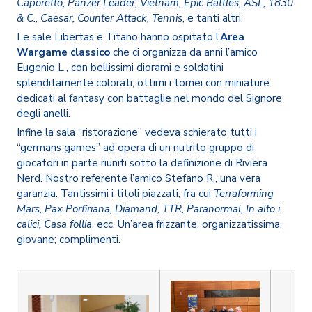
Caporetto, Panzer Leader, Vietnam, Epic Battles, ASL, 1830
& C., Caesar, Counter Attack, Tennis
, e tanti altri.
Le sale Libertas e Titano hanno ospitato l’
Area
Wargame classico
che ci organizza da anni l’amico
Eugenio L., con bellissimi diorami e soldatini
splenditamente colorati; ottimi i tornei con miniature
dedicati al fantasy con battaglie nel mondo del Signore
degli anelli.
Infine la sala “ristorazione” vedeva schierato tutti i
“germans games” ad opera di un nutrito gruppo di
giocatori in parte riuniti sotto la definizione di Riviera
Nerd. Nostro referente l’amico Stefano R., una vera
garanzia. Tantissimi i titoli piazzati, fra cui
Terraforming
Mars, Pax Porfiriana, Diamand, TTR, Paranormal, In alto i
calici, Casa follia
, ecc. Un’area frizzante, organizzatissima,
giovane; complimenti.