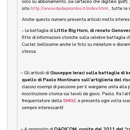
solo su abbonamento, sia cartaceo che digitale (pdf).
sito
http://www.dadiepiombo.it/index.html
, tutte le
Anche questo numero presenta articoli molto interessa
la battaglia di
Little Big Horn, di renato Genove
–
fitte di informazioni storiche sulla celebre battaglia ch
Custer; bellissime anche le foto su miniature e dioram
stessa.
– Gli articoli di
Giuseppe Ieraci sulla battaglia di k
quello di Paolo Montinaro sull’artiglieria del ri
classici esempi di passione per il wargame unita alla 
ricostruzione storica sui tavoli da gioco. Paolo, fra l’a
frequentatore della
SMGC
e presenta ogni volta scen
sempre interessanti!
– A proposito di
DADICOM, ospite dal 2011 del “c