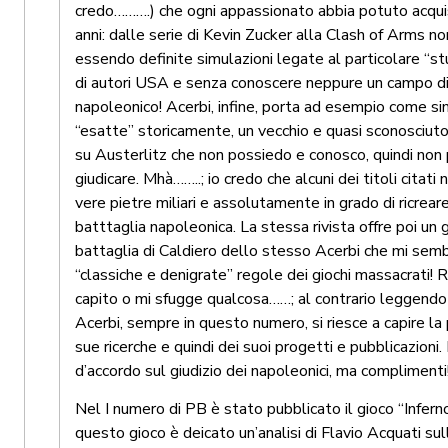
credo……….) che ogni appassionato abbia potuto acquis
anni: dalle serie di Kevin Zucker alla Clash of Arms no
essendo definite simulazioni legate al particolare “st
di autori USA e senza conoscere neppure un campo di
napoleonico! Acerbi, infine, porta ad esempio come sim
“esatte” storicamente, un vecchio e quasi sconosciuto
su Austerlitz che non possiedo e conosco, quindi non
giudicare.
Mhà……..; io credo che alcuni dei titoli citati n
vere pietre miliari e assolutamente in grado di ricreare
batttaglia napoleonica. La stessa rivista offre poi un 
battaglia di Caldiero dello stesso Acerbi che mi sembr
“classiche e denigrate” regole dei giochi massacrati! 
capito o mi sfugge qualcosa……; al contrario leggendo p
Acerbi, sempre in questo numero, si riesce a capire la
sue ricerche e quindi dei suoi progetti e pubblicazioni
d’accordo sul giudizio dei napoleonici, ma complimenti!
Nel I numero di PB è stato pubblicato il gioco “Inferno 
questo gioco è deicato un’analisi di Flavio Acquati sul