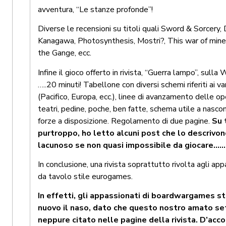
avventura, “Le stanze profonde”!
Diverse le recensioni su titoli quali Sword & Sorcery,
Kanagawa, Photosynthesis, Mostri?, This war of mine
the Gange, ecc.
Infine il gioco offerto in rivista, “Guerra lampo”, sulla
…..20 minuti! Tabellone con diversi schemi riferiti ai var
(Pacifico, Europa, ecc.), linee di avanzamento delle ope
teatri, pedine, poche, ben fatte, schema utile a nasco
forze a disposizione. Regolamento di due pagine.
Su 
purtroppo, ho letto alcuni post che lo descrivo
lacunoso se non quasi impossibile da giocare…
In conclusione, una rivista soprattutto rivolta agli app
da tavolo stile eurogames.
In effetti, gli appassionati di boardwargames s
nuovo il naso, dato che questo nostro amato se
neppure citato nelle pagine della rivista. D’acco