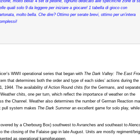
zione, molto bella! 4 set di pedine, ognuno dedicato alle specifiche zone di s
le quali solo 9 da leggere per iniziare a giocare! 1 tabella di gioco con
artonata, molto bella. Che dire? Ottimo per serate brevi, ottimo per un’intera
omplessi!
aicer’s WWII operational series that began with
The Dark Valley: The East Fro
tem that determines both the order and type of each sides’ actions during the
, 1944. The availability of Action Round chits (for the Germans, and separate
f Weather chits, one per turn, which reflect the importance of weather on the
across the Channel. Weather also determines the number of German Reaction ma
hit pull system makes
The Dark Summer
an excellent game for solo play, while
f covered by a Cherbourg Box) southwest to Avranches and southeast to Alenc
o the closing of the Falaise gap in late August. Units are mostly regiment/bri
esented as operational kampfgruppen.