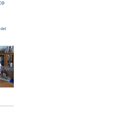
CO
 del