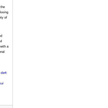
 the
losing
ty of
ed
nd
 with a
onal
 dark
sui