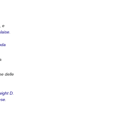
, e
laise
.
nda
a
ne delle
ight D.
ese
.