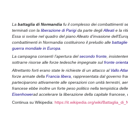
La
battaglia di Normandia
fu il complesso dei combattimenti se
terminati con la
liberazione di Parigi
da parte degli
Alleati
e la rit
Essa si svolse nel quadro del piano Alleato d’invasione dell’Eu
combattimenti in Normandia costituirono il preludio alle
battaglie
guerra mondiale in Europa
.
La campagna consentì l’apertura del
secondo fronte
, insistent
sottrarre risorse alle forze tedesche impegnate sul
fronte orienta
Altrettanto forti erano state le richieste di un attacco al
Vallo Atla
forze armate della
Francia libera
, rappresentata dal governo fra
parteciparono attivamente alle operazioni con unità terrestri, aer
francese ebbe inoltre un forte peso politico nella tempistica del
Eisenhower
ad accelerare la liberazione della capitale francese
Continua su Wikipedia:
https://it.wikipedia.org/wiki/Battaglia_d