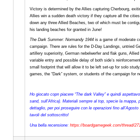
Victory is determined by the Allies capturing Cherbourg, exiti
Allies win a sudden death victory if they capture all the ci
down any three Allied Beaches, two of which must be contig
his landing beaches for granted in June!
The Dark Summer: Normandy 1944
is a game of moderate co
campaign. There are rules for the D-Day Landings, untried Ge
artillery superiority, German nebelwerfer and flak guns, Alli
variable entry and possible delay of both side’s reinforceme
small footprint that will allow it to be left set-up for solo stud
games, the “Dark” system, or students of the campaign for 
Ho giocato copn piacere “The dark Valley” e quindi aspettavo c
sand, sull’Africa). Materiali sempre al top, specie la mappa,
dettaglio, per poi proseguire con le operazioni fino all’Agosto
tavoli del sottoscritto!
Una bella recensione:
https://boardgamegeek.com/thread/27