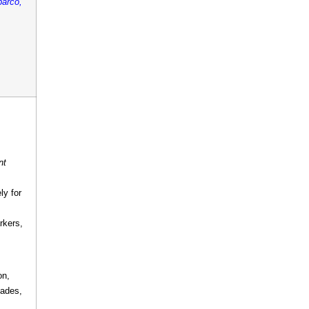
barco,
nt
ly for
rkers,
on,
gades,