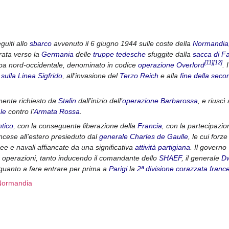
guiti allo
sbarco
avvenuto il 6 giugno 1944 sulle coste della
Normandia
irata verso la
Germania
delle
truppe tedesche
sfuggite dalla
sacca di Fa
[11]
[12]
ropa nord-occidentale, denominato in codice
operazione Overlord
. I
 sulla Linea Sigfrido
, all’invasione del
Terzo Reich
e alla
fine della seco
emente richiesto da
Stalin
dall’inizio dell’
operazione Barbarossa
, e riuscì 
le
contro l’
Armata Rossa
.
ntico
, con la conseguente liberazione della
Francia
, con la partecipazio
ncese all’estero presieduto dal
generale
Charles de Gaulle
, le cui forze
ee e navali affiancate da una significativa
attività partigiana
. Il governo
le operazioni, tanto inducendo il comandante dello
SHAEF
, il generale
Dw
, quanto a fare entrare per prima a
Parigi
la
2ª divisione corazzata franc
i_Normandia