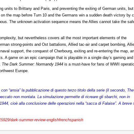
ng units to Brittany and Paris, and preventing the exiting of German units, but
ties on the map before Turn 10 and the Germans win a sudden death victory by c
uous. The unknown activation sequence means the Allies cannot take the safe
mplexity, but nevertheless covers all the most important elements of the
rman strong-points and Ost battalions, Allied tac-air and carpet bombing, Alli
ed naval support, the conquest of Cherbourg, exiting and re-entering the map, a
nts. A game on an epic campaign that is playable in a single day’s gaming and
y,
The Dark Summer: Normandy 1944
is a must-have for fans of WWII operati
northwest Europe.
on “ansia” la pubblicazione di questo terzo titolo della serie (il secondo, The
 peccato non montata. La simulazione permette di ricreare gli sbarchi, non in
 1944, cioè alla conclusione delle operazioni nella “sacca di Falaise”. A breve 
15929/dark-summer-review-englishfrenchspanish