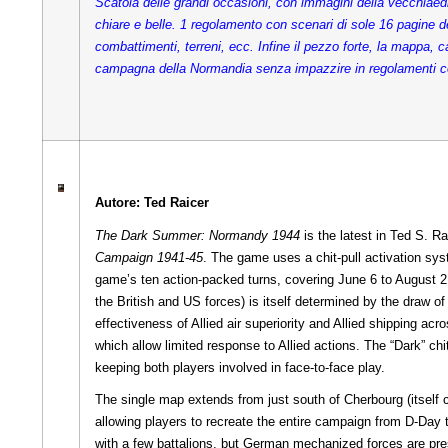
Scatola delle grandi occasioni, con immagini della vecchiaedi
chiare e belle. 1 regolamento con scenari di sole 16 pagine del
combattimenti, terreni, ecc. Infine il pezzo forte, la mappa, c
campagna della Normandia senza impazzire in regolamenti c
Autore: Ted Raicer
The Dark Summer: Normandy 1944
is the latest in Ted S. R
Campaign 1941-45
. The game uses a chit-pull activation sys
game’s ten action-packed turns, covering June 6 to August 21
the British and US forces) is itself determined by the draw o
effectiveness of Allied air superiority and Allied shipping 
which allow limited response to Allied actions. The “Dark” c
keeping both players involved in face-to-face play.
The single map extends from just south of Cherbourg (itsel
allowing players to recreate the entire campaign from D-Day t
with a few battalions, but German mechanized forces are pr