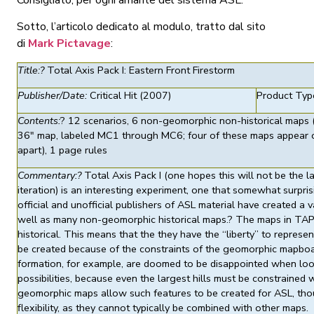
Consigliato, per ogni amante del sistema ASL.
Sotto, l’articolo dedicato al modulo, tratto dal sito
di
Mark Pictavage
:
Title:?
Total Axis Pack I: Eastern Front Firestorm
Publisher/Date:
Critical Hit (2007)
Product Typ
Contents:
? 12 scenarios, 6 non-geomorphic non-historical maps (v
36″ map, labeled MC1 through MC6; four of these maps appear 
apart), 1 page rules
Commentary:?
Total Axis Pack I (one hopes this will not be the la
iteration) is an interesting experiment, one that somewhat surpri
official and unofficial publishers of ASL material have created a
well as many non-geomorphic historical maps.? The maps in TAP
historical. This means that the they have the “liberty” to represen
be created because of the constraints of the geomorphic mapboar
formation, for example, are doomed to be disappointed when lo
possibilities, because even the largest hills must be constrained
geomorphic maps allow such features to be created for ASL, tho
flexibility, as they cannot typically be combined with other maps.