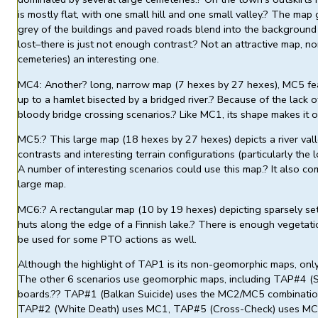
is mostly flat, with one small hill and one small valley.? The map
grey of the buildings and paved roads blend into the background
lost–there is just not enough contrast.? Not an attractive map, n
cemeteries) an interesting one.
MC4: Another? long, narrow map (7 hexes by 27 hexes), MC5 featu
up to a hamlet bisected by a bridged river.? Because of the lack
bloody bridge crossing scenarios.? Like MC1, its shape makes it of l
MC5:? This large map (18 hexes by 27 hexes) depicts a river valle
contrasts and interesting terrain configurations (particularly the l
A number of interesting scenarios could use this map.? It also co
large map.
MC6:? A rectangular map (10 by 19 hexes) depicting sparsely sett
huts along the edge of a Finnish lake.? There is enough vegetati
be used for some PTO actions as well.
Although the highlight of TAP1 is its non-geomorphic maps, only
The other 6 scenarios use geomorphic maps, including TAP#4 (S
boards.?? TAP#1 (Balkan Suicide) uses the MC2/MC5 combination 
TAP#2 (White Death) uses MC1, TAP#5 (Cross-Check) uses MC3