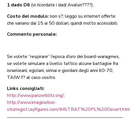
1 dado D6
(vi ricordate i dadi Avalon????).
Costo del modulo:
non s?; leggo su internet offerte
che variano dai 15 ai 50 dollari, quindi molto accessibili.
Commento personale:
Se volete “respirare” l’epoca d’oro dei board-waragmes,
se volete simulare a livello tattico alcune battaglie fra
israelieani, egiziani, sirinai e giordani degli anni 60-70,
TAIW f? al caso vostro.
Links consigliati:
http://www.panzerblitz.org/
;
http://www.imaginative-
strategist.layfigures.com/IMSTRAT%20PL%20Desert.htm