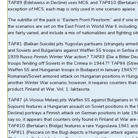
TAP#9 (Edelweiss in Decline) uses MC6, and TAP#10 (Bertalan’s
exception of MC5, each map is only used in one scenaro apiece.
The subtitle of the pack is “Eastern Front Firestorm,” and if one i
the scenarios are set on the East Front in World War II, includin
are fairly varied, and include a mix of nationalities and fighting si
TAP#1 (Balkan Suicide) pits Yugoslav partisans (strangely armed 
and Soviets and Bulgarians against Waffen SS troops in Serbia 
1939 Russo-Finnish Winter War action.? TAP#3 (Die a Bitter De
troops fending off Soviets in the Crimea in 1944.?? TAP#4 (Street
Waffen SS and Hungarian troops in Budapest in January 1945.?
Romanian/Soviet armored attack on Hungarian positions in Hunga
another Winter War scenario; however, it requires counters that c
product, Finland at War, Vol. 1: Jaktasota.
TAP#7 (A Vicious Melee) pits Waffen SS against Bulgarians in 
Sojourn) features a Hungarian assault on Soviet positions in the
Decline) portrays a Finnish attack on German positions in late 1
say so, it appears that counters only found in Finland at War are r
TAP#10 (Bertalan’s Bridge) features a rare Yugoslavia 1941 acti
TAP#11 (Pescara on the Bug) depicts a Hungarian attack agains