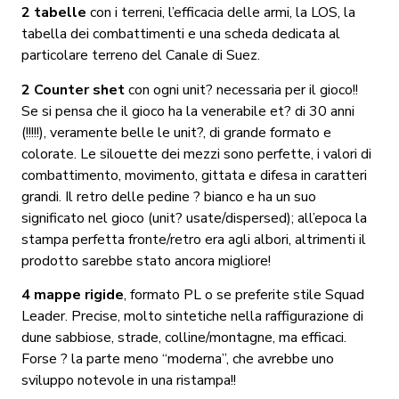
2 tabelle
con i terreni, l’efficacia delle armi, la LOS, la
tabella dei combattimenti e una scheda dedicata al
particolare terreno del Canale di Suez.
2 Counter shet
con ogni unit? necessaria per il gioco!!
Se si pensa che il gioco ha la venerabile et? di 30 anni
(!!!!!), veramente belle le unit?, di grande formato e
colorate. Le silouette dei mezzi sono perfette, i valori di
combattimento, movimento, gittata e difesa in caratteri
grandi. Il retro delle pedine ? bianco e ha un suo
significato nel gioco (unit? usate/dispersed); all’epoca la
stampa perfetta fronte/retro era agli albori, altrimenti il
prodotto sarebbe stato ancora migliore!
4 mappe rigide
, formato PL o se preferite stile Squad
Leader. Precise, molto sintetiche nella raffigurazione di
dune sabbiose, strade, colline/montagne, ma efficaci.
Forse ? la parte meno “moderna”, che avrebbe uno
sviluppo notevole in una ristampa!!