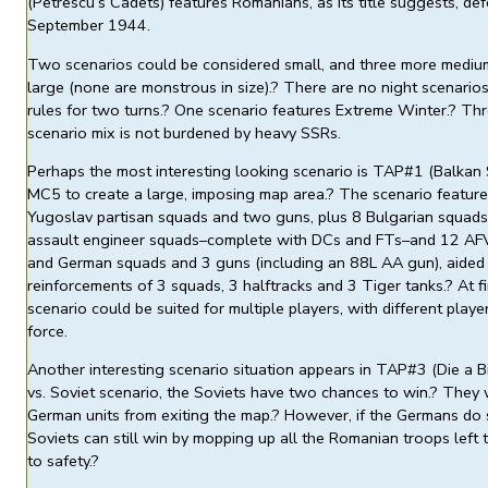
(Petrescu’s Cadets) features Romanians, as its title suggests, de
September 1944.
Two scenarios could be considered small, and three more medium
large (none are monstrous in size).? There are no night scenario
rules for two turns.? One scenario features Extreme Winter.? Th
scenario mix is not burdened by heavy SSRs.
Perhaps the most interesting looking scenario is TAP#1 (Balkan
MC5 to create a large, imposing map area.? The scenario feature
Yugoslav partisan squads and two guns, plus 8 Bulgarian squads
assault engineer squads–complete with DCs and FTs–and 12 AFV
and German squads and 3 guns (including an 88L AA gun), aided
reinforcements of 3 squads, 3 halftracks and 3 Tiger tanks.? At fi
scenario could be suited for multiple players, with different play
force.
Another interesting scenario situation appears in TAP#3 (Die a B
vs. Soviet scenario, the Soviets have two chances to win.? They w
German units from exiting the map.? However, if the Germans do 
Soviets can still win by mopping up all the Romanian troops left
to safety.?