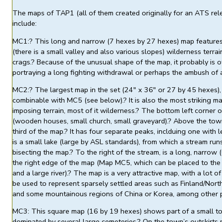
The maps of TAP1 (all of them created originally for an ATS rel
include:
MC1:? This long and narrow (7 hexes by 27 hexes) map features
(there is a small valley and also various slopes) wilderness terr
crags.? Because of the unusual shape of the map, it probably is of
portraying a long fighting withdrawal or perhaps the ambush of 
MC2:? The largest map in the set (24″ x 36″ or 27 by 45 hexes),
combinable with MC5 (see below).? It is also the most striking ma
imposing terrain, most of it wilderness.? The bottom left corner o
(wooden houses, small church, small graveyard).? Above the town 
third of the map.? It has four separate peaks, inclduing one with l
is a small lake (large by ASL standards), from which a stream run
bisecting the map.? To the right of the stream, is a long, narrow
the right edge of the map (Map MC5, which can be placed to the
and a large river).? The map is a very attractive map, with a lot of 
be used to represent sparsely settled areas such as Finland/Nort
and some mountainous regions of China or Korea, among other p
MC3: This square map (16 by 19 hexes) shows part of a small t
dominated by several large cemeteries.? On the town’s outskirts r