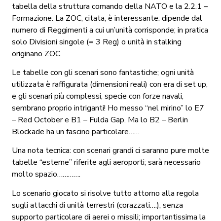
tabella della struttura comando della NATO e la 2.2.1 –
Formazione. La ZOC, citata, è interessante: dipende dal
numero di Reggimenti a cui un’unità corrisponde; in pratica
solo Divisioni singole (= 3 Reg) o unità in stalking
originano ZOC.
Le tabelle con gli scenari sono fantastiche; ogni unità
utilizzata è raffigurata (dimensioni reali) con era di set up,
e gli scenari più complessi, specie con forze navali,
sembrano proprio intriganti! Ho messo “nel mirino” lo E7
– Red October e B1 – Fulda Gap. Ma lo B2 – Berlin
Blockade ha un fascino particolare……
Una nota tecnica: con scenari grandi ci saranno pure molte
tabelle “esterne” riferite agli aeroporti; sarà necessario
molto spazio………….
Lo scenario giocato si risolve tutto attorno alla regola
sugli attacchi di unità terrestri (corazzati….), senza
supporto particolare di aerei o missili; importantissima la