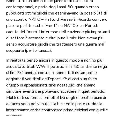
Sono stato un accanito acquirente di titoli allora
contemporanei, e parlo degli anni ’80, quando erano
pubblicati ottimi giochi che esaminavano la possibilità di
uno scontro NATO – Patto di Varsavia. Ricordo con vero
piacere partite sulle “Fleet”, su NATO, ecc. Poi, alla
caduta del “muro” l’interesse delle aziende più importanti
di settore è scemato e direi pure il mio. Non aveva più
senso acquistare giochi che trattassero una guerra mai
scoppiata (per fortuna….).
In realtà la penso ancora in questo modo e non ho più
acquistato titoli WWIII ipotetici anni ’80, anche se negli
ultimi 3/4 anni, al contrario, sono stati ristampati e
aggiornati vari titoli dell’epoca; c’è di certo un folto
gruppo di appassionati, direi nostalgici, che amano
simulare eventi che potevano accadere in quel periodo.
Molti dati su formazioni, effettivi degli eserciti e piani di
attacco sono poi venuti alla luce ed in parte credo sia
interessante anche confrontare prime edizioni con quelle