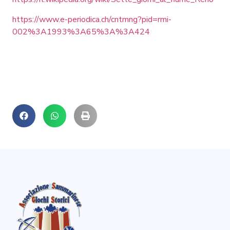
https://www.e-periodica.ch/cntmng?pid=rmi-
002%3A1993%3A65%3A%3A424