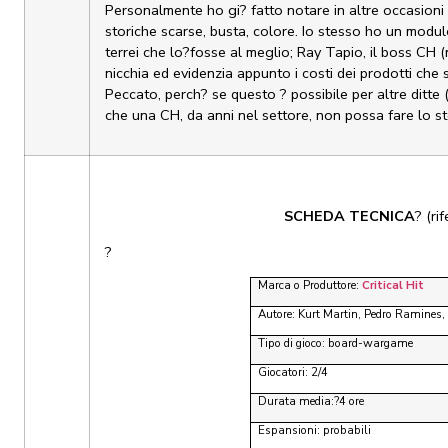
Personalmente ho gi? fatto notare in altre occasioni 
storiche scarse, busta, colore. Io stesso ho un modulo
terrei che lo?fosse al meglio; Ray Tapio, il boss CH 
nicchia ed evidenzia appunto i costi dei prodotti che 
Peccato, perch? se questo ? possibile per altre ditte 
che una CH, da anni nel settore, non possa fare lo s
SCHEDA TECNICA
? (ri
?
Marca o Produttore:
Critical Hit
Autore: Kurt Martin, Pedro Ramines,
Tipo di gioco: board-wargame
Giocatori: 2/4
Durata media:?4 ore
Espansioni: probabili