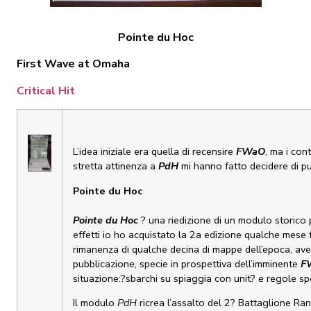
Pointe du Hoc
First Wave at Omaha
Critical Hit
L’idea iniziale era quella di recensire
FWaO
, ma i con
stretta attinenza a
PdH
mi hanno fatto decidere di pu
Pointe du Hoc
Pointe du Hoc
? una riedizione di un modulo storico p
effetti io ho acquistato la 2a edizione qualche mese 
rimanenza di qualche decina di mappe dell’epoca, av
pubblicazione, specie in prospettiva dell’imminente
F
situazione:?sbarchi su spiaggia con unit? e regole spe
Il modulo
PdH
ricrea l’assalto del 2? Battaglione Ran