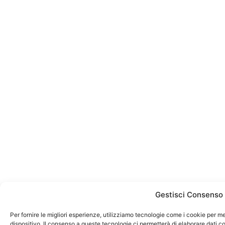
Gestisci Consenso
Per fornire le migliori esperienze, utilizziamo tecnologie come i cookie per 
dispositivo. Il consenso a queste tecnologie ci permetterà di elaborare dati 