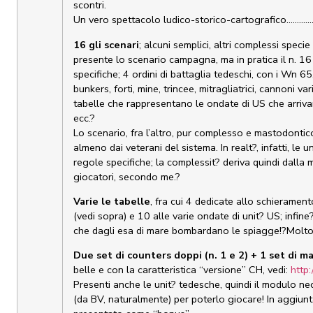
scontri.
Un vero spettacolo ludico-storico-cartografico………….
16 gli scenari
; alcuni semplici, altri complessi speci
presente lo scenario campagna, ma in pratica il n. 16 
specifiche; 4 ordini di battaglia tedeschi, con i Wn 
bunkers, forti, mine, trincee, mitragliatrici, cannoni va
tabelle che rappresentano le ondate di US che arriva
ecc.?
Lo scenario, fra l’altro, pur complesso e mastodonti
almeno dai veterani del sistema. In realt?, infatti, le
regole specifiche; la complessit? deriva quindi dalla
giocatori, secondo me.?
Varie le tabelle
, fra cui 4 dedicate allo schierame
(vedi sopra) e 10 alle varie ondate di unit? US; infin
che dagli esa di mare bombardano le spiagge!?Molto 
Due set di counters doppi (n. 1 e 2) + 1 set di m
belle e con la caratteristica “versione” CH, vedi:
http
Presenti anche le unit? tedesche, quindi il modulo ne
(da BV, naturalmente) per poterlo giocare! In aggiunt