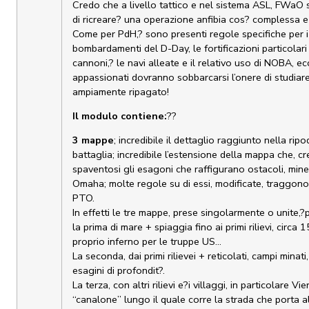
Credo che a livello tattico e nel sistema ASL, FWaO 
di ricreare? una operazione anfibia cos? complessa e 
Come per PdH,? sono presenti regole specifiche per i 
bombardamenti del D-Day, le fortificazioni particolari 
cannoni,? le navi alleate e il relativo uso di NOBA, ec
appassionati dovranno sobbarcarsi l’onere di studiar
ampiamente ripagato!
Il modulo contiene:
??
3 mappe
; incredibile il dettaglio raggiunto nella ri
battaglia; incredibile l’estensione della mappa che, cr
spaventosi gli esagoni che raffigurano ostacoli, mine e
Omaha; molte regole su di essi, modificate, traggono 
PTO.
In effetti le tre mappe, prese singolarmente o unite,
la prima di mare + spiaggia fino ai primi rilievi, circa
proprio inferno per le truppe US…
La seconda, dai primi rilievei + reticolati, campi minati
esagini di profondit?.
La terza, con altri rilievi e?i villaggi, in particolare Vi
“canalone” lungo il quale corre la strada che porta al