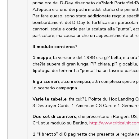
prime ore del D-Day, disegnato da?Mark Porterfield?
All’epoca era uno dei pochi moduli storici che pemett
Per fare queso, sono state addizionate regole specific
bombardamenti del D-Day, le fortificazioni particolari 
cannoni, scale e corde per la scalata alla “punta”, e
particolare, ma causa anche un appesantimento al r
Il modulo contiene:
?
1 mappa
; la versione del 1998 era gi? bella, ma ora
che?la supera di gran lunga. Pi? chiara, pi? giocabil
tipologia dei terreni. La “punta” ha un fascino partico
6 gli scenari
; alcuni semplici, altri complessi specie
lo scenario campagna.
Varie le tabelle
, fra cui:?1 Pointe du Hoc Landing C
3 Destroyer Cards, 1 American CG Card e 1 German
Due set di counters
, che presentano i Rangers US, b
CH, stile modulo su Berlino,
http://www.criticalhit.c
1 “libretto”
di 8 paginette che presenta le regole ne