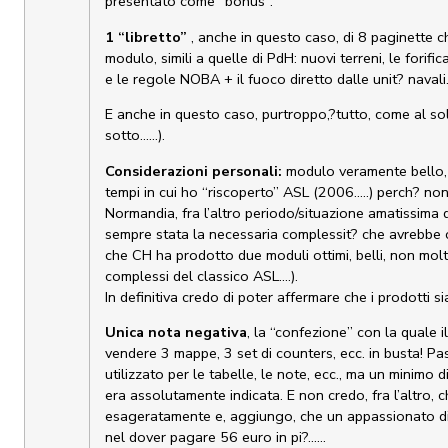
presentato come “bonus”.
1 “libretto”
, anche in questo caso, di 8 paginette c
modulo, simili a quelle di PdH: nuovi terreni, le forifi
e le regole NOBA + il fuoco diretto dalle unit? navali
E anche in questo caso, purtroppo,?tutto, come al soli
sotto……).
Considerazioni personali:
modulo veramente bello, n
tempi in cui ho “riscoperto” ASL (2006…..) perch? non 
Normandia, fra l’altro periodo/situazione amatissima
sempre stata la necessaria complessit? che avrebbe c
che CH ha prodotto due moduli ottimi, belli, non mo
complessi del classico ASL….).
In definitiva credo di poter affermare che i prodotti 
Unica nota negativa
, la “confezione” con la quale 
vendere 3 mappe, 3 set di counters, ecc. in busta! Pas
utilizzato per le tabelle, le note, ecc., ma un minimo 
era assolutamente indicata. E non credo, fra l’altro, c
esageratamente e, aggiungo, che un appassionato di 
nel dover pagare 56 euro in pi?……