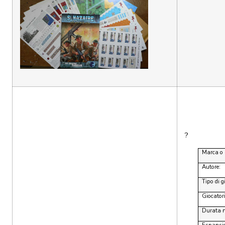
?
Marca o 
Autore:
Tipo di 
Giocatori
Durata m
Espansio