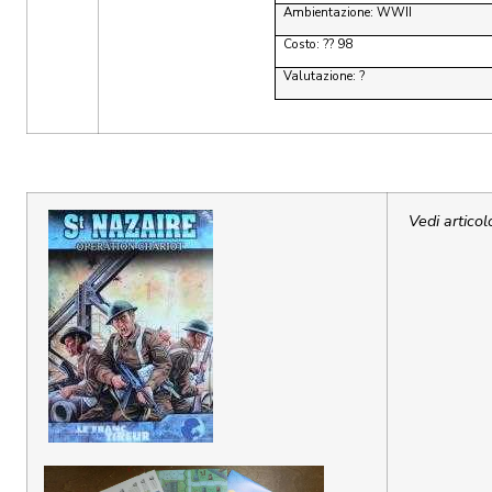
Ambientazione: WWII
Costo: ?? 98
Valutazione: ?
Vedi artic