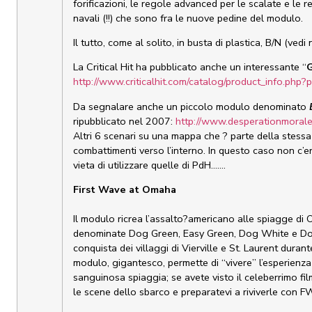
forificazioni, le regole advanced per le scalate e le 
navali (!!) che sono fra le nuove pedine del modulo.
Il tutto, come al solito, in busta di plastica, B/N (vedi
La Critical Hit ha pubblicato anche un interessante “
http://www.criticalhit.com/catalog/product_info.php
Da segnalare anche un piccolo modulo denominato
ripubblicato nel 2007:
http://www.desperationmorale
Altri 6 scenari su una mappa che ? parte della stess
combattimenti verso l’interno. In questo caso non c’e
vieta di utilizzare quelle di PdH…….
First Wave at Omaha
Il modulo ricrea l’assalto?americano alle spiagge di 
denominate Dog Green, Easy Green, Dog White e Dog
conquista dei villaggi di Vierville e St. Laurent durant
modulo, gigantesco, permette di “vivere” l’esperienza
sanguinosa spiaggia; se avete visto il celeberrimo fil
le scene dello sbarco e preparatevi a riviverle con 