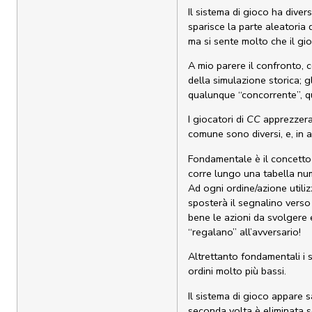
Il sistema di gioco ha diversi
sparisce la parte aleatori
ma si sente molto che il gio
A mio parere il confronto, c
della simulazione storica; 
qualunque “concorrente”, q
I giocatori di
CC
apprezzeran
comune sono diversi, e, in a
Fondamentale è il concetto 
corre lungo una tabella nume
Ad ogni ordine/azione utiliz
sposterà il segnalino verso 
bene le azioni da svolgere e
“regalano” all’avversario!
Altrettanto fondamentali i 
ordini molto più bassi.
Il sistema di gioco appare s
seconda volta è eliminata s