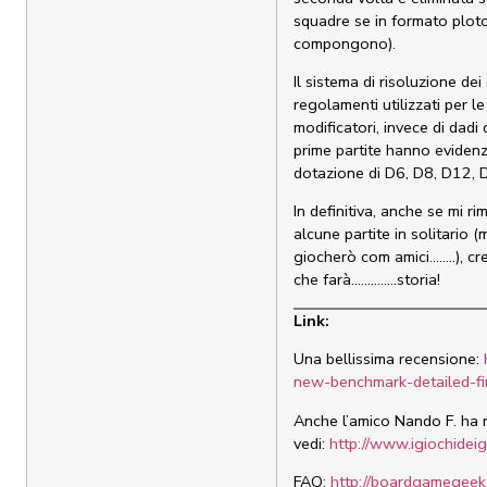
squadre se in formato ploton
compongono).
Il sistema di risoluzione de
regolamenti utilizzati per le
modificatori, invece di dadi
prime partite hanno evidenzi
dotazione di D6, D8, D12,
In definitiva, anche se mi r
alcune partite in solitario
giocherò com amici……..), cr
che farà…………..storia!
Link:
Una bellissima recensione:
new-benchmark-detailed-fi
Anche l’amico Nando F. ha r
vedi:
http://www.igiochideig
FAQ:
http://boardgamegeek