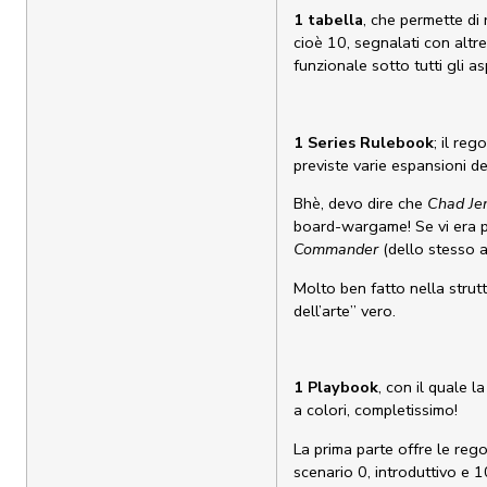
1 tabella
, che permette di r
cioè 10, segnalati con altre
funzionale sotto tutti gli as
1 Series Rulebook
; il re
previste varie espansioni de
Bhè, devo dire che
Chad Je
board-wargame! Se vi era p
Commander
(dello stesso 
Molto ben fatto nella strutt
dell’arte” vero.
1 Playbook
, con il quale l
a colori, completissimo!
La prima parte offre le reg
scenario 0, introduttivo e 10