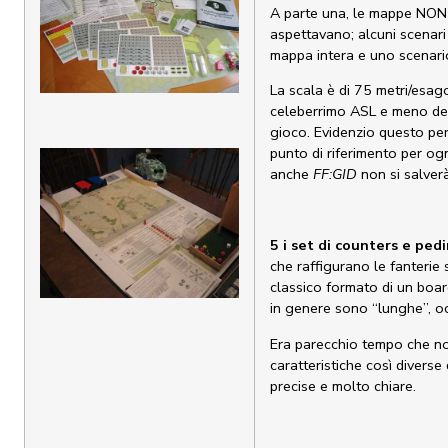
A parte una, le mappe NON 
aspettavano; alcuni scenari
mappa intera e uno scenari
La scala è di 75 metri/esag
celeberrimo ASL e meno del
gioco. Evidenzio questo pe
punto di riferimento per ogn
anche
FF:GID
non si salverà
5 i set di counters e ped
che raffigurano le fanterie
classico formato di un boar
in genere sono “lunghe”, oc
Era parecchio tempo che n
caratteristiche così diverse 
precise e molto chiare.