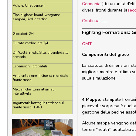
Germania
“) fu un’unità d’élit
Autore: Chad Jensen
diversi fronti durante la
sec
Tipo di gioco: board-wargame,
esagoni, livello tattico
Continua……….
Fighting Formations: G
Giocatori: 2/4
GMT
Durata media: ore 2/4
Difficoltà: medio/alta, dipende dallo
Componenti del gioco
scenario
La scatola, di dimensioni s
Espansioni: probabili
migliore, mentre è ottima s
Ambientazione: II Guerra mondiale
sulla simulazione.
fronte russo
Meccaniche: turni alternati,
interattività
4 Mappe,
stampate fronte/r
Argomenti: battaglie tattiche sul
piacevole sorpresa è quell
fronte russo, 1943
gestione delle pedine assol
Alcune mappe vengono defini
terreni “neutri”, adattabili a