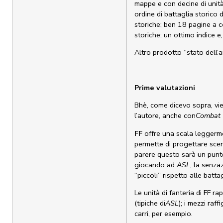
mappe e con decine di unità
ordine di battaglia storico 
storiche; ben 18 pagine a co
storiche; un ottimo indice e,
Altro prodotto “stato dell’a
Prime valutazioni
Bhè, come dicevo sopra, vi
l’autore, anche con
Combat
FF
offre una scala leggerme
permette di progettare scen
parere questo sarà un punto
giocando ad
ASL
, la senza
“piccoli” rispetto alle batta
Le unità di fanteria di FF r
(tipiche di
ASL
); i mezzi raf
carri, per esempio.