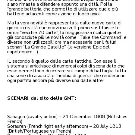
siano rimaste a difendere appunto una città. Poi la
“grande batteria, che permette di utilizzare due o più
batterie adiacenti come azione di fuoco unica!
Ma la vera novità è rappresentata dalle nuove carte di
gioco, in realtà due nuovi mazzi. Il primo sostituisce le
ormai “vecchie 70 carte”; la maggioranza ricalca quelle
già conosciute più le novità come “Take the Command” e
diverse non utilizzabili ora ma necessarie per il futuri
scenari “La Grande Bataille” (la versione Epic del
napoleonico….).
IL secondo è quello delle carte tattiche. Con esse il
sistema si arricchisce di numerosi colpi di scena dato che
esse permettono di ricreare sul campo di battaglia tutta
una serie di casualità o “nebbia di guerra” che renderanno
ogni partita anciora più diverse una dalle altre!
SCENARI, dal sito della GMT:
Sahagun (cavalry action) – 21 December 1808 (British vs
French)
Sorauren (French right early afternoon) – 28 July 1813
(British/Portuguese vs French)