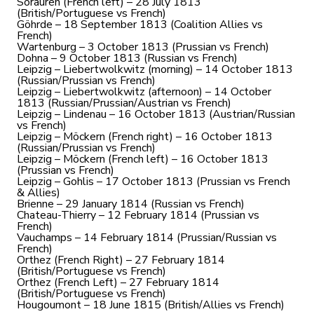
Sorauren (French left) – 28 July 1813
(British/Portuguese vs French)
Göhrde – 18 September 1813 (Coalition Allies vs
French)
Wartenburg – 3 October 1813 (Prussian vs French)
Dohna – 9 October 1813 (Russian vs French)
Leipzig – Liebertwolkwitz (morning) – 14 October 1813
(Russian/Prussian vs French)
Leipzig – Liebertwolkwitz (afternoon) – 14 October
1813 (Russian/Prussian/Austrian vs French)
Leipzig – Lindenau – 16 October 1813 (Austrian/Russian
vs French)
Leipzig – Möckern (French right) – 16 October 1813
(Russian/Prussian vs French)
Leipzig – Möckern (French left) – 16 October 1813
(Prussian vs French)
Leipzig – Gohlis – 17 October 1813 (Prussian vs French
& Allies)
Brienne – 29 January 1814 (Russian vs French)
Chateau-Thierry – 12 February 1814 (Prussian vs
French)
Vauchamps – 14 February 1814 (Prussian/Russian vs
French)
Orthez (French Right) – 27 February 1814
(British/Portuguese vs French)
Orthez (French Left) – 27 February 1814
(British/Portuguese vs French)
Hougoumont – 18 June 1815 (British/Allies vs French)