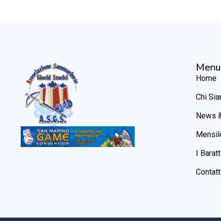
Menu
Home
Chi Si
News &
Mensil
I Baratt
Contatt