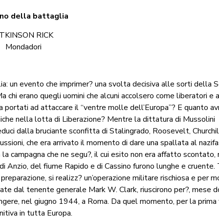
rno della battaglia
TKINSON RICK
Mondadori
lia: un evento che imprimer? una svolta decisiva alle sorti della
a chi erano quegli uomini che alcuni accolsero come liberatori e a
va portati ad attaccare il “ventre molle dell’Europa”? E quanto a
iche nella lotta di Liberazione? Mentre la dittatura di Mussolini
ci dalla bruciante sconfitta di Stalingrado, Roosevelt, Churchill
ssioni, che era arrivato il momento di dare una spallata al nazif
 la campagna che ne segu?, il cui esito non era affatto scontato, 
 di Anzio, del fiume Rapido e di Cassino furono lunghe e cruente. 
preparazione, si realizz? un’operazione militare rischiosa e per mo
idate dal tenente generale Mark W. Clark, riuscirono per?, mese 
iungere, nel giugno 1944, a Roma. Da quel momento, per la prima 
nitiva in tutta Europa.