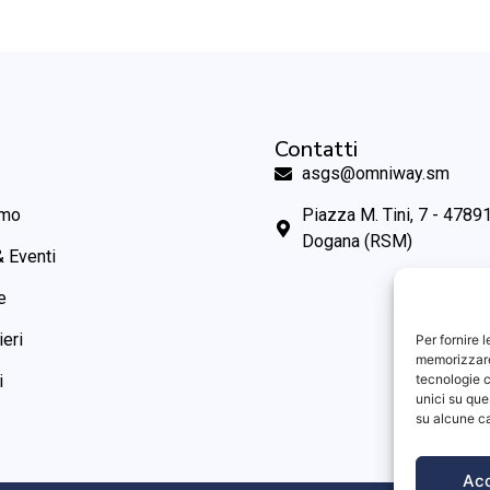
Contatti
asgs@omniway.sm
amo
Piazza M. Tini, 7 - 47891
Dogana (RSM)
 Eventi
e
ieri
Per fornire 
memorizzare 
tecnologie c
i
unici su que
su alcune ca
Ac