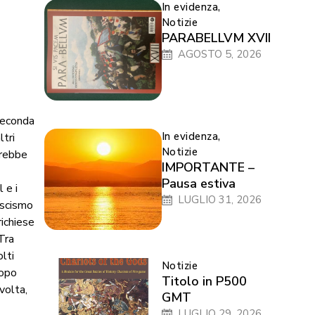
In evidenza
,
Notizie
PARABELLVM XVII
AGOSTO 5, 2026
 Seconda
In evidenza
,
ltri
Notizie
vrebbe
IMPORTANTE –
Pausa estiva
 e i
LUGLIO 31, 2026
ascismo
richiese
Tra
lti
Notizie
dopo
Titolo in P500
volta,
GMT
LUGLIO 29, 2026