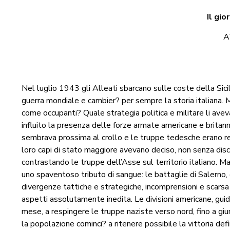
Il gio
A
Nel luglio 1943 gli Alleati sbarcano sulle coste della Sici
guerra mondiale e cambier? per sempre la storia italiana. M
come occupanti? Quale strategia politica e militare li ave
influito la presenza delle forze armate americane e britann
sembrava prossima al crollo e le truppe tedesche erano redu
loro capi di stato maggiore avevano deciso, non senza discu
contrastando le truppe dell’Asse sul territorio italiano. Ma
uno spaventoso tributo di sangue: le battaglie di Salerno,
divergenze tattiche e strategiche, incomprensioni e scarsa 
aspetti assolutamente inedita. Le divisioni americane, gu
mese, a respingere le truppe naziste verso nord, fino a g
la popolazione cominci? a ritenere possibile la vittoria defi