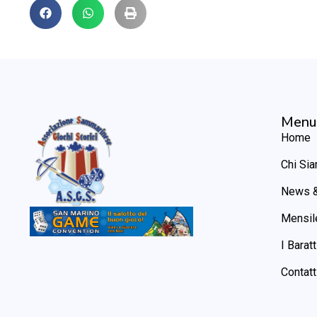
Menu
Home
Chi Si
News &
Mensil
I Baratt
Contatt