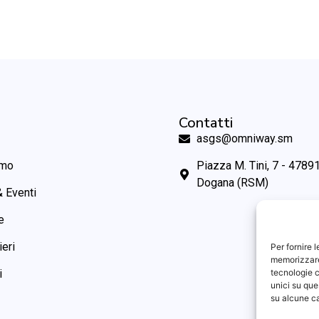
Contatti
asgs@omniway.sm
amo
Piazza M. Tini, 7 - 47891
Dogana (RSM)
 Eventi
e
ieri
Per fornire 
memorizzare 
tecnologie c
i
unici su que
su alcune ca