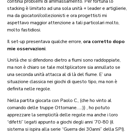
continui problemi di ammassamento. Per fortuna lo
stacking è limitato ad una sola unità + leader e artiglierie,
ma da giocatori/collezionisti e ora progettisti mi
aspettavo maggior attenzione a tali particolari molto,
molto fastidiosi.
Il set-up presentava qualche errore,
ora corretto dopo
mie osservazioni
.
Unità che si difendono dietro a fiumi sono raddoppiate,
ma non è chiaro se tale moltiplicatore sia annullato se
una seconda unità attacca al di là del fiume. E’ una
situazione classica nei giochi di questo tipo, ma non è
definita nelle regole.
Nella partita giocata con Paolo C., (che ho vinto al
comando delle truppe Ottomane…..:)) , ho potuto
apprezzare la semplicità delle regole ma anche i loro
“difetti” legati appunto a giochi degli anni ’70-80 (il
sistema si ispira alla serie “Guerra dei 30anni” della SPI).