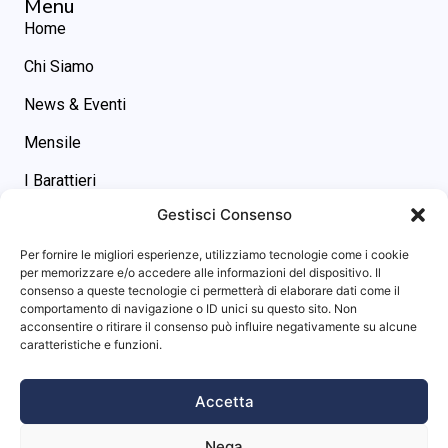
Menu
Home
Chi Siamo
News & Eventi
Mensile
I Barattieri
Gestisci Consenso
Contatti
Contatti
Per fornire le migliori esperienze, utilizziamo tecnologie come i cookie
asgs@omniway.sm
per memorizzare e/o accedere alle informazioni del dispositivo. Il
consenso a queste tecnologie ci permetterà di elaborare dati come il
Piazza M. Tini, 7 - 47891 -
comportamento di navigazione o ID unici su questo sito. Non
Dogana (RSM)
acconsentire o ritirare il consenso può influire negativamente su alcune
Info sito
caratteristiche e funzioni.
Privacy Policy
Accetta
Cookie Policy
Nega