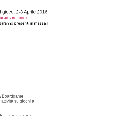
l gioco, 2-3 Aprile 2016
ttp://play-modena.it/
aranno presenti in massa!!!
rea Boardgame
ttività su giochi a
 altri amici, sarà