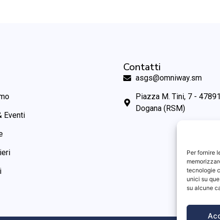
Contatti
asgs@omniway.sm
amo
Piazza M. Tini, 7 - 47891
Dogana (RSM)
 Eventi
e
ieri
Per fornire 
memorizzare 
tecnologie c
i
unici su que
su alcune ca
Ac