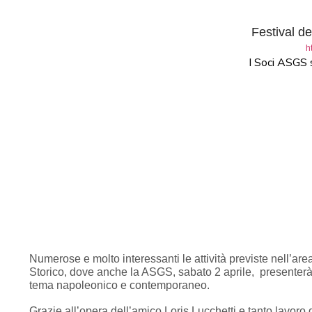
Festival de
h
I Soci ASGS s
Numerose e molto interessanti le attività previste nell’a
Storico, dove anche la ASGS, sabato 2 aprile, presenterà a
tema napoleonico e contemporaneo.
Grazie all’opera dell’amico Loris Lucchetti e tanto lavoro di