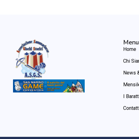
Menu
Home
Chi Si
News &
Mensil
I Baratt
Contatt