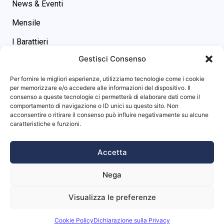
News & Eventi
Mensile
I Barattieri
Gestisci Consenso
Contatti
Contatti
Per fornire le migliori esperienze, utilizziamo tecnologie come i cookie
asgs@omniway.sm
per memorizzare e/o accedere alle informazioni del dispositivo. Il
consenso a queste tecnologie ci permetterà di elaborare dati come il
Piazza M. Tini, 7 - 47891 -
comportamento di navigazione o ID unici su questo sito. Non
Dogana (RSM)
acconsentire o ritirare il consenso può influire negativamente su alcune
Info sito
caratteristiche e funzioni.
Privacy Policy
Accetta
Cookie Policy
Nega
Visualizza le preferenze
Website powered by
Studio99
Cookie Policy
Dichiarazione sulla Privacy